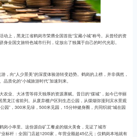
活动上，黑龙江省鹤岗市荣膺全国首批“宝藏小城”称号。从曾经的资
跻身全国文旅特色城市行列，绽放出了独属于自己的时代光彩。
观光游，向“人少景美”的深度体验游转变趋势。鹤岗的上榜，并非偶然，
、品质化的“小城旅游时代”加速到来。
大农业、大冰雪等得天独厚的资源禀赋。昔日的“煤城”，如今已华丽
位居黑龙江省前列。从废弃棚户区到生态公园，从煤烟弥漫到滨水景观
公园”，300米见绿，500米见园，15分钟健身圈，共同织就“城在园
鹤岗小串里。这份源自矿工餐桌的烟火美食，见证了城市
产业标杆：全国门店超1200家，年营业额超45亿元；仅鹤岗本地就有