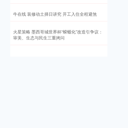
牛在线 装修动土择日讲究 开工入住全程避煞
火星策略 墨西哥城世界杯“蝾螈化”改造引争议：
审美、生态与民生三重拷问