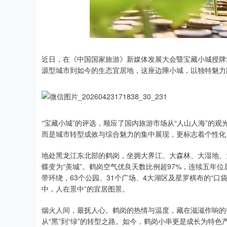
近日，在《中国国家旅游》新媒体发展大会暨宝藏小城授牌
源型城市到如今的生态宜居地，这座边陲小城，以独特魅力
“宝藏小城”的评选，顺应了国内旅游市场从“人山人海”的
而是城市转型成效与综合魅力的集中展现，更标志着个性化
地处黑龙江东北部的鹤岗，坐拥大界江、大森林、大湿地、
蝶变为“美城”。鹤岗空气优良天数比例超97%，连续五年
带环绕，63个公园、31个广场、4大湖区及星罗棋布的“口袋
中，人在景中”的宜居图景。
烟火人间，最抚人心。鹤岗的热情与温度，藏在滋滋作响的
从“黑”到“绿”的转型之路。如今，鹤岗小串更是成长为特色