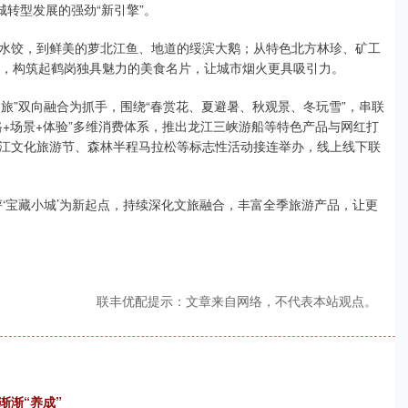
城转型发展的强劲“新引擎”。
水饺，到鲜美的萝北江鱼、地道的绥滨大鹅；从特色北方林珍、矿工
融，构筑起鹤岗独具魅力的美食名片，让城市烟火更具吸引力。
文旅”双向融合为抓手，围绕“春赏花、夏避暑、秋观景、冬玩雪”，串联
+场景+体验”多维消费体系，推出龙江三峡游船等特色产品与网红打
江文化旅游节、森林半程马拉松等标志性活动接连举办，线上线下联
‘宝藏小城’为新起点，持续深化文旅融合，丰富全季旅游产品，让更
联丰优配提示：文章来自网络，不代表本站观点。
渐渐“养成”