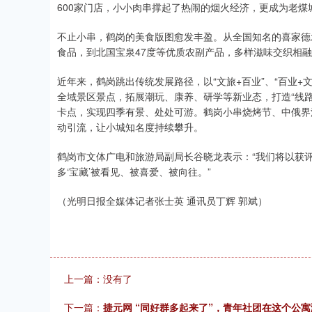
600家门店，小小肉串撑起了热闹的烟火经济，更成为老煤
不止小串，鹤岗的美食版图愈发丰盈。从全国知名的喜家德
食品，到北国宝泉47度等优质农副产品，多样滋味交织相
近年来，鹤岗跳出传统发展路径，以“文旅+百业”、“百业+
全域景区景点，拓展潮玩、康养、研学等新业态，打造“线路
卡点，实现四季有景、处处可游。鹤岗小串烧烤节、中俄界
动引流，让小城知名度持续攀升。
鹤岗市文体广电和旅游局副局长谷晓龙表示：“我们将以获评
多‘宝藏’被看见、被喜爱、被向往。”
（光明日报全媒体记者张士英 通讯员丁辉 郭斌）
上一篇：没有了
下一篇：
捷元网 “同好群多起来了”，青年社团在这个公寓