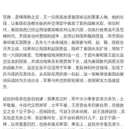
范雎，是继商鞅之后，又一位彻底改变秦国命运的重要人物。他的出
现，让秦国在连横合纵的外交博弈中焕发了新的战略光彩。张仪时
代，秦国虽然已经运用连横策略应对山东六国，但执行效果远不及范
雎时代。齐国发动对楚国的战争，反而让韩国和魏国受益，而齐国自
身却被五国围攻，丢失七十余座城池；秦国参与韩、赵、魏、燕联合
灭齐之战，结果却让燕国和赵国受益，阻碍了秦国向东扩张，增加了
统一六国的难度。范雎敏锐地洞察到这一点，于是向秦昭襄王提出远
交近攻的国策，并成功地将其长期贯彻下去，成为秦国数代国君沿用
的战略方针。远交近攻不仅适用于军事，更延伸到外交领域，实现了
兵与谋的完美结合。从实际应用的第一刻起，这一策略便使秦国由被
动应战转为主动出击，军事与外交的双轮驱动，使国家实力迅速提
升。
赵括的母亲也急切劝谏：我事其父时，军中大小事务皆亲力亲为，士
卒敬服。今括代父而帅军，士卒不服，王所赏金帛归家自用，岂能效
父之业？父子异心，恐祸国也。可赵王仍未动摇。 赵王选择赵括，其
实也是无奈之举。若赵奢尚在，定不会轻易托付儿子。赵王宁愿一
搏，以求轰轰烈烈，也抱有最后希望。事实上，赵括并非毫无潜力，