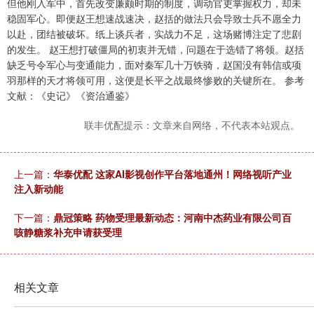
但他刚入军中，首先改变廉颇时期的制度，调动官吏掌握权力，却未
稳固军心。即便赵王想速战速决，赵括的做法只会导致士兵不愿全力
以赴，团结被破坏。纸上谈兵者，实战力不足，这场赌博注定了悲剧
的发生。 赵王想打破僵局的初衷并无错，问题在于选错了将领。赵括
缺乏号令军心与变通能力，面对秦军几十万铁骑，赵国没有韩信或项
羽那样的天才将领可用，这便是长平之战最终惨败的关键所在。 参考
文献：《史记》《资治通鉴》
联丰优配提示：文章来自网络，不代表本站观点。
上一篇：
华泰优配 这家AI影视创作平台落地通州！网络视听产业
注入新动能
下一篇：
鼎冠策略 药物受理最新动态：河南中杰药业有限公司百
咳静糖浆补充申请获受理
相关文章