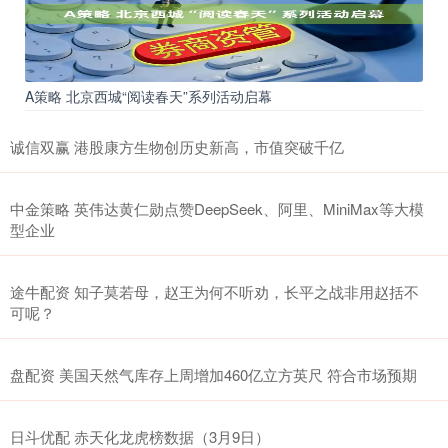
A策略 北京西城“阅读春天”系列活动启幕
诚信双赢 港股康方生物创历史新高，市值突破千亿
中金策略 英伟达黄仁勋点赞DeepSeek、阿里、MiniMax等大模
型企业
途牛配资 知子莫若母，赵王为何不听劝，长平之战非用赵括不
可呢？
盘配资 美国天然气库存上周增加460亿立方英尺 符合市场预期
日斗优配 赤天化龙虎榜数据（3月9日）