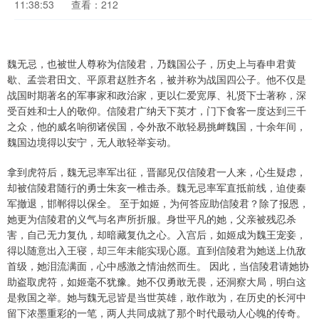
11:38:53
查看：212
魏无忌，也被世人尊称为信陵君，乃魏国公子，历史上与春申君黄
歇、孟尝君田文、平原君赵胜齐名，被并称为战国四公子。他不仅是
战国时期著名的军事家和政治家，更以仁爱宽厚、礼贤下士著称，深
受百姓和士人的敬仰。信陵君广纳天下英才，门下食客一度达到三千
之众，他的威名响彻诸侯国，令外敌不敢轻易挑衅魏国，十余年间，
魏国边境得以安宁，无人敢轻举妄动。
拿到虎符后，魏无忌率军出征，晋鄙见仅信陵君一人来，心生疑虑，
却被信陵君随行的勇士朱亥一椎击杀。魏无忌率军直抵前线，迫使秦
军撤退，邯郸得以保全。 至于如姬，为何答应助信陵君？除了报恩，
她更为信陵君的义气与名声所折服。身世平凡的她，父亲被残忍杀
害，自己无力复仇，却暗藏复仇之心。入宫后，如姬成为魏王宠妾，
得以随意出入王寝，却三年未能实现心愿。直到信陵君为她送上仇敌
首级，她泪流满面，心中感激之情油然而生。 因此，当信陵君请她协
助盗取虎符，如姬毫不犹豫。她不仅勇敢无畏，还洞察大局，明白这
是救国之举。她与魏无忌皆是当世英雄，敢作敢为，在历史的长河中
留下浓墨重彩的一笔，两人共同成就了那个时代最动人心魄的传奇。