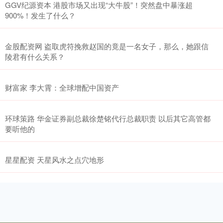
GGV纪源资本 港股市场又出现“大牛股”！突然盘中暴涨超
900%！发生了什么？
金股配资网 盗取虎符挽救赵国的竟是一名女子，那么，她跟信
陵君有什么关系？
财富家 李大霄：全球增配中国资产
环球策路 华金证券副总裁徐楚铭代行总裁职责 以后其它高管都
要听他的
星星配资 天星风水之点穴地形