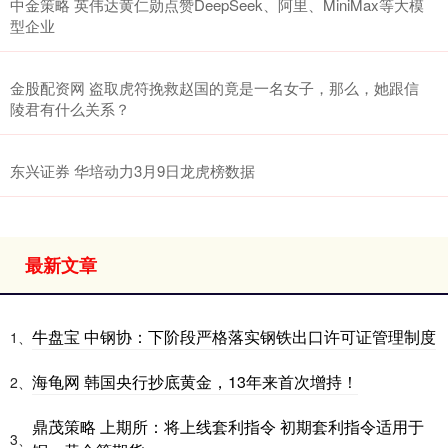
中金策略 英伟达黄仁勋点赞DeepSeek、阿里、MiniMax等大模
型企业
金股配资网 盗取虎符挽救赵国的竟是一名女子，那么，她跟信
陵君有什么关系？
东兴证券 华培动力3月9日龙虎榜数据
最新文章
牛盘宝 中钢协：下阶段严格落实钢铁出口许可证管理制度
1、
海龟网 韩国央行抄底黄金，13年来首次增持！
2、
鼎茂策略 上期所：将上线套利指令 初期套利指令适用于
3、