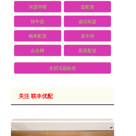
河源华锋
盘配资
快牛盘
诚信双盈
楠希配资
真牛所
众合网
星星配资
全部话题标签
关注 联丰优配