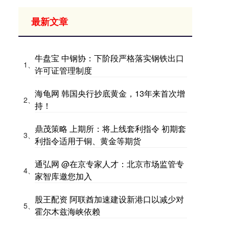
最新文章
牛盘宝 中钢协：下阶段严格落实钢铁出口
1、
许可证管理制度
海龟网 韩国央行抄底黄金，13年来首次增
2、
持！
鼎茂策略 上期所：将上线套利指令 初期套
3、
利指令适用于铜、黄金等期货
通弘网 @在京专家人才：北京市场监管专
4、
家智库邀您加入
股王配资 阿联酋加速建设新港口以减少对
5、
霍尔木兹海峡依赖