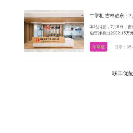
牛掌柜 吉林敖东：7
本站消息，7月9日，吉林敖
融资净卖出2632.15万元
牛掌柜
日期：05-
联丰优